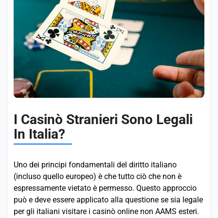
I Casinò Stranieri Sono Legali
In Italia?
Uno dei principi fondamentali del diritto italiano
(incluso quello europeo) è che tutto ciò che non è
espressamente vietato è permesso. Questo approccio
può e deve essere applicato alla questione se sia legale
per gli italiani visitare i casinò online non AAMS esteri.