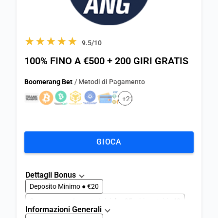
★★★★★
9.5/10
100% FINO A €500 + 200 GIRI GRATIS
Boomerang Bet
/ Metodi di Pagamento
+21
GIOCA
Dettagli Bonus
Deposito Minimo ● €20
Scommesse ● Importo Iniziale x35, giri gratuiti x40
Informazioni Generali
Limite Di Prelievo ● €1750
Giri ● 200