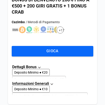
€500 + 200 GIRI GRATIS + 1 BONUS
CRAB
Cazimbo
/ Metodi di Pagamento
+17
GIOCA
Dettagli Bonus
Deposito Minimo ● €20
Scommesse ● Importo Iniziale x35
Informazioni Generali
Limite Di Prelievo ● €10000
Deposito Minimo ● €10
Valido Per I Seguenti Giochi: ● Tutti
Limite Di Prelievo ● €500 al giorno, €7000 al mese
Tempo Di Pagamento ● 1-3 giorni