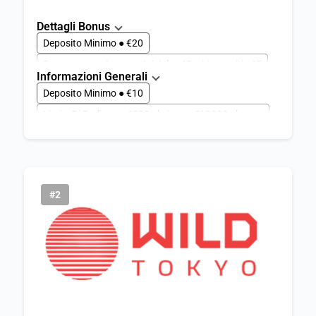
Dettagli Bonus
Deposito Minimo ● €20
Scommesse ● Importo Iniziale x45, giri gratuiti x45
Informazioni Generali
Limite Di Prelievo ● €2300
Giri ● 400
Deposito Minimo ● €10
Valido Per I Seguenti Giochi: ● Tutti
Limite Di Prelievo ● €500 al giorno, €10000 al mese
Tempo Di Pagamento ● 1-3 giorni
Giochi Di Slot ● 5000+
Giochi Con Croupier Dal Vivo ● 350+
Vip ● SÌ
#2
Lanciato nel ● 2025