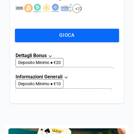
+22
GIOCA
Dettagli Bonus
Deposito Minimo ● €20
Scommesse ● Importo Iniziale x40, giri gratuiti x40
Informazioni Generali
Limite Di Prelievo ● €500
Giri ● 300
Deposito Minimo ● €10
Valido Per I Seguenti Giochi: ● Gates of Olympus by
Limite Di Prelievo ● €500 al giorno, €7000 al mese
Pragmatic Play
Tempo Di Pagamento ● 1-3 giorni
Giochi Di Slot ● 6000+
Giochi Con Croupier Dal Vivo ● 150+
Vip ● SÌ
Lanciato nel ● 2024