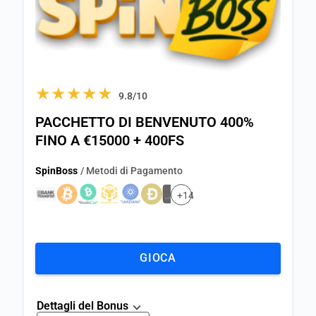
★★★★★
9.8/10
PACCHETTO DI BENVENUTO 400%
FINO A €15000 + 400FS
SpinBoss
/ Metodi di Pagamento
+14
GIOCA
Dettagli del Bonus