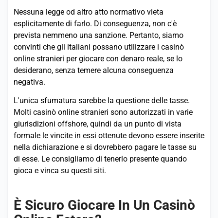
Nessuna legge od altro atto normativo vieta
esplicitamente di farlo. Di conseguenza, non c'è
prevista nemmeno una sanzione. Pertanto, siamo
convinti che gli italiani possano utilizzare i casinò
online stranieri per giocare con denaro reale, se lo
desiderano, senza temere alcuna conseguenza
negativa.
L'unica sfumatura sarebbe la questione delle tasse.
Molti casinò online stranieri sono autorizzati in varie
giurisdizioni offshore, quindi da un punto di vista
formale le vincite in essi ottenute devono essere inserite
nella dichiarazione e si dovrebbero pagare le tasse su
di esse. Le consigliamo di tenerlo presente quando
gioca e vinca su questi siti.
È Sicuro Giocare In Un Casinò