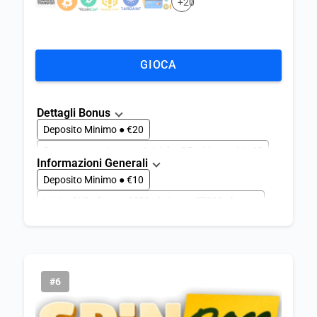
+20
GIOCA
Dettagli Bonus
Deposito Minimo ● €20
Scommesse ● Importo Iniziale x35, giri gratuiti x40
Informazioni Generali
Limite Di Prelievo ● €500
Giri ● 200
Deposito Minimo ● €10
Valido Per I Seguenti Giochi: ● Tutti
Limite Di Prelievo ● €500 al giorno, €7000 al mese
Tempo Di Pagamento ● 1-3 giorni
Giochi Di Slot ● 5000+
Giochi Con Croupier Dal Vivo ● 300+
Vip ● SÌ
#6
Lanciato nel ● 2024