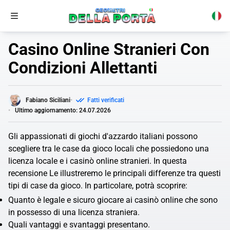
Casino Online Stranieri Con
Condizioni Allettanti
Fabiano Siciliani
Fatti verificati
Ultimo aggiornamento: 24.07.2026
Gli appassionati di giochi d'azzardo italiani possono
scegliere tra le case da gioco locali che possiedono una
licenza locale e i casinò online stranieri. In questa
recensione Le illustreremo le principali differenze tra questi
tipi di case da gioco. In particolare, potrà scoprire:
Quanto è legale e sicuro giocare ai casinò online che sono
in possesso di una licenza straniera.
Quali vantaggi e svantaggi presentano.