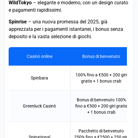
WildTokyo
– elegante e moderno, con un design curato
e pagamenti rapidissimi.
Spinrise
– una nuova promessa del 2025, già
apprezzata per i pagamenti istantanei, i bonus senza
deposito e la vasta selezione di giochi.
Casinò online
Bonus di benvenuto
100% fino a €500 + 200 giri
Spinbara
gratis + 1 bonus crab
Bonus di benvenuto 100%
Greenluck Casinò
fino a €500 + 200 giri gratis
+ 1 bonus crab
Pacchetto di benvenuto
Spinational
250% fino a €2500 + 250 giri