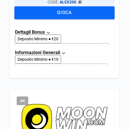
CODE:
ALEX200
GIOCA
Dettagli Bonus
Deposito Minimo ● €20
Scommesse ● Importo Iniziale x35, giri gratuiti x40
Informazioni Generali
Limite Di Prelievo ● €500
Giri ● 200
Deposito Minimo ● €10
Valido Per I Seguenti Giochi: ● Tutti
Limite Di Prelievo ● €500 al giorno, €7000 al mese
Tempo Di Pagamento ● 1-3 giorni
Giochi Di Slot ● 8000+
Giochi Con Croupier Dal Vivo ● 800+
Vip ● SÌ
#4
Lanciato nel ● 2016