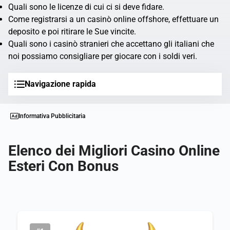
Quali sono le licenze di cui ci si deve fidare.
Come registrarsi a un casinò online offshore, effettuare un
deposito e poi ritirare le Sue vincite.
Quali sono i casinò stranieri che accettano gli italiani che
noi possiamo consigliare per giocare con i soldi veri.
Navigazione rapida
Informativa Pubblicitaria
Elenco dei Migliori Casino Online
Esteri Con Bonus